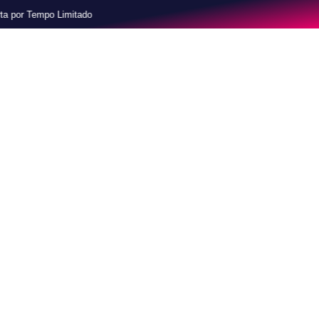
or Tempo Limitado