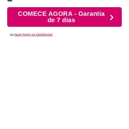
COMECE AGORA - Garantia
de 7 dias
ou
fazer login na plataforma