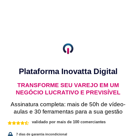
Plataforma Inovatta Digital
TRANSFORME SEU VAREJO EM UM
NEGÓCIO LUCRATIVO E PREVISÍVEL
Assinatura completa: mais de 50h de vídeo-
aulas e 30 ferramentas para a sua gestão
validado por mais de 100 comerciantes
7 dias de garantia incondicional